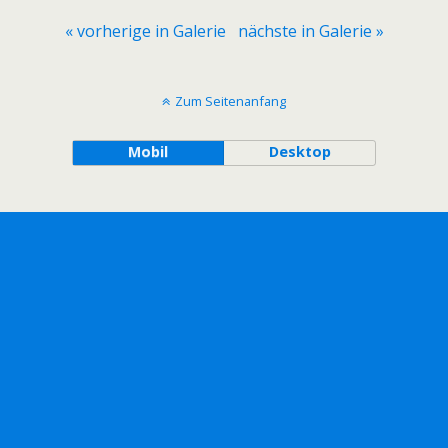
« vorherige in Galerie
nächste in Galerie »
Zum Seitenanfang
Mobil
Desktop